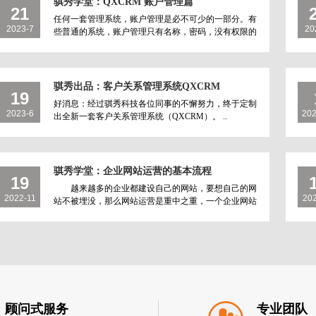
骐秀学堂：QXCRM 账户管理篇
21
任何一套管理系统，账户管理是必不可少的一部分。有
2023-7
20
些普通的系统，账户管理只有名称，密码，没有权限的
设置分配，这样的账户是非常简单的，但却不方便..
骐秀出品：客户关系管理系统QXCRM
19
好消息：经过骐秀科技各位同事的不懈努力，终于定制
2023-6
20
出全新一套客户关系管理系统（QXCRM）。 ..
骐秀学堂：企业网站运营的基本流程
19
越来越多的企业都建设自己的网站，要想自己的网
2022-11
20
站不被埋没，那么网站运营是重中之重，一个企业网站
建设好后，大概分为四步：一、关键字的选..
顾问式服务
专业团队