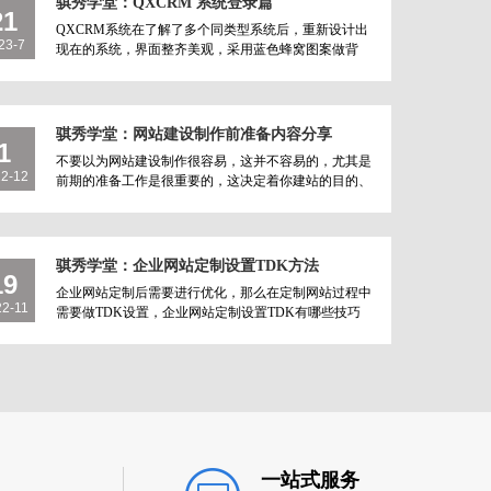
骐秀学堂：QXCRM 系统登录篇
21
QXCRM系统在了解了多个同类型系统后，重新设计出
23-7
现在的系统，界面整齐美观，采用蓝色蜂窝图案做背
景，看起来清晰明了，并且可以根据浏览器端自动..
骐秀学堂：网站建设制作前准备内容分享
1
不要以为网站建设制作很容易，这并不容易的，尤其是
22-12
前期的准备工作是很重要的，这决定着你建站的目的、
日后网站的维护、发挥网站的作用等都很重..
骐秀学堂：企业网站定制设置TDK方法
19
企业网站定制后需要进行优化，那么在定制网站过程中
22-11
需要做TDK设置，企业网站定制设置TDK有哪些技巧
呢?我们一起来了解一下： ..
一站式服务