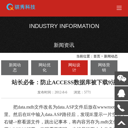
INDUSTRY INFORMATION
新闻资讯
当前位置：
首页
>
新闻动态
新闻动
网站优
网站设
网络营
态
化
计
销
站长必备：防止ACCESS数据库被下载9法
发布时间：2012-8-6
浏览：5771
把data.mdb文件改名为data.ASP文件后放在wwwroot目录
里。然后在IE中输入data.ASP路径后，发现IE显示一片空白，
右键->察看源文件，跳出记事本，将内容另存为.mdb文件 ，