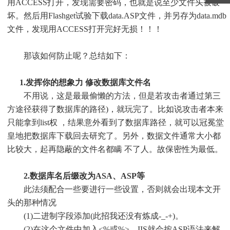
用ACCESS打开，发现需要密码，也就是说至少文件头被破
坏。然后用Flashget试验下载data.ASP文件，并另存为data.mdb
文件，发现用ACCESS打开完好无损！！！
那该如何防止呢？总结如下：
1.发挥你的想象力 修改数据库文件名
不用说，这是最最偷懒的方法，但是若攻击者通过第三
方途径获得了数据库的路径)，就玩完了。比如说攻击者本来
只能拿到list权 ，结果意外看到了数据库路径，就可以冠冕堂
皇地把数据库下载回去研究了。另外，数据文件通常大小都
比较大，起再隐蔽的文件名都瞒 不了人。故保密性为最低。
2.数据库名后缀改为ASA、ASP等
此法须配合一些要进行一些设置，否则就会出现本文开
头的那种情况
(1)二进制字段添加(此招我还没有炼成-_-+)。
(2)在这个文件中加入<%或%>，IIS就会按ASP语法来解