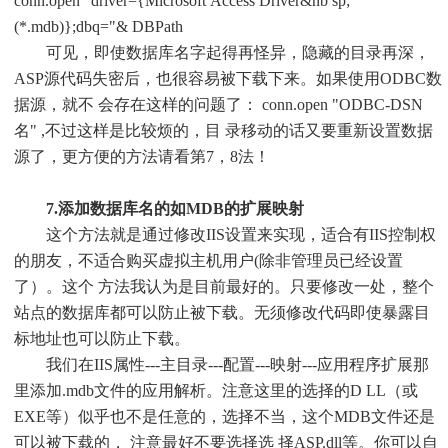
conn.open "driver={Microsoft Access Driver&nb sp;
(*.mdb)};dbq="& DBPath
可见，即使数据库名字起得再怪异，隐藏的目录再深，
ASP源代码失密后，也很容易被下载下来。如果使用ODBC数
据源，就不 会存在这样的问题了： conn.open "ODBC-DSN
名" ,不过这样是比较烦的，目 录移动的话又要重新设置数据
源了，更方便的方法请看第7，8法！
7.添加数据库名的如MDB的扩展映射
这个方法就是通过修改IIS设置来实现，适合有IIS控制权
的朋友，不适合购买虚拟主机用户(除非管理员已经设置
了）。这个 方法我认为是目前最好的。只要修改一处，整个
站点的数据库都可以防止被下载。无须修改代码即使暴露目
标地址也可以防止下载。
我们在IIS属性---主目录---配置---映射---应用程序扩展那
里添加.mdb文件的应用解析。注意这里的选择的D LL（或
EXE等）似乎也不是任意的，选择不当，这个MDB文件还是
可以被下载的， 注意最好不要选择选 择ASP.dll等。你可以自