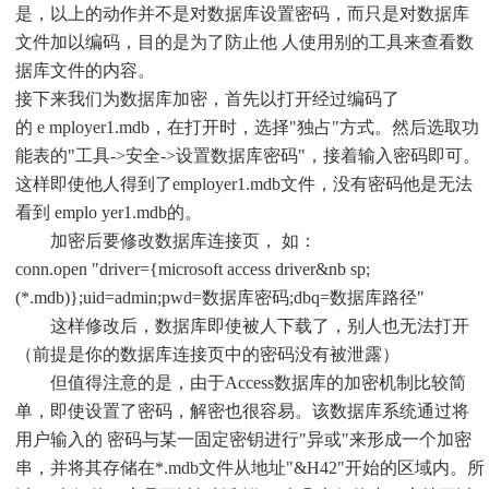
是，以上的动作并不是对数据库设置密码，而只是对数据库
文件加以编码，目的是为了防止他 人使用别的工具来查看数
据库文件的内容。
接下来我们为数据库加密，首先以打开经过编码了
的 e mployer1.mdb，在打开时，选择"独占"方式。然后选取功
能表的"工具->安全->设置数据库密码"，接着输入密码即可。
这样即使他人得到了employer1.mdb文件，没有密码他是无法
看到 emplo yer1.mdb的。
加密后要修改数据库连接页， 如：
conn.open "driver={microsoft access driver&nb sp;
(*.mdb)};uid=admin;pwd=数据库密码;dbq=数据库路径"
这样修改后，数据库即使被人下载了，别人也无法打开
（前提是你的数据库连接页中的密码没有被泄露）
但值得注意的是，由于Access数据库的加密机制比较简
单，即使设置了密码，解密也很容易。该数据库系统通过将
用户输入的 密码与某一固定密钥进行"异或"来形成一个加密
串，并将其存储在*.mdb文件从地址"&H42"开始的区域内。所