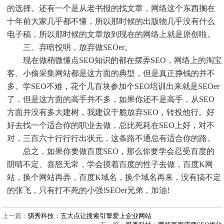
的选择。还有一个是从老书报的找文章，网络这个东西搁在
十年前大家几乎都不懂，所以那时候的出版物几乎没有什么
电子稿，所以那时候的文章放到现在的网络上就是原创啦。
三、弃暗投明，放弃做SEOer。
现在做稍微懂点SEO知识的都在摆弄SEO，网络上的淘宝
客、小偷采集网站都是这方面的典型，但是真正挣钱的并不
多。学SEO不难，花个几百块参加个SEO培训出来就是SEOer
了，但是这方面的高手并不多，如果你还不是高手，从SEO
方面并没有多大建树，我建议干脆放弃SEO，转投他行。好
好去找一个适合你的职业去做，总比死耗在SEO上好，对不
对，三百六十行行行出状元，这条路不通总有适合你的路。
总之，如果你要做百度SEO，那么你要学会忍受百度的
阴晴不定、喜怒无常，学会摸着百度的性子去做，百度K网
站，换个网站再弄，百度K域名，换个域名再来，没有搞不定
的张飞，只有打不死的小强!SEOer兄弟，加油!
上一篇：
骐秀科技：五大点让搜索引擎爱上企业网站