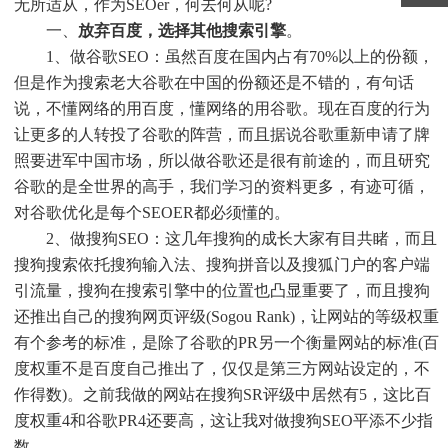
无所适从，作为SEOer，何去何从呢?
一、
放弃百度，选择其他搜索引擎
。
1、做谷歌SEO：虽然百度在国内占有70%以上的份额，
但是作为搜索老大谷歌在中国的份额还是不错的，有句话
说，不懂网络的用百度，懂网络的用谷歌。现在百度的行为
让更多的人转投了谷歌的阵营，而且据说谷歌重新申请了牌
照要进军中国市场，所以做谷歌还是很有前途的，而且研究
谷歌的是全世界的高手，我们学习的资料更多，有迹可循，
对谷歌优化是每个SEOER都必须懂的。
2、做搜狗SEO：这几年搜狗的成长大家有目共睹，而且
搜狗搜索依托搜狗输入法、搜狗拼音以及搜狐门户的客户端
引流量，搜狗在搜索引擎中的位置也凸显重要了，而且搜狗
还推出自己的搜狗网页评级(Sogou Rank)，让网站的等级权重
有个参考的标准，是除了谷歌的PR另一个衡量网站的标准(百
度权重不是百度自己推出了，仅仅是第三方网站设定的，不
作得数)。之前我做的网站在搜狗SR评级中居然有5，这比百
度权重4和谷歌PR4还要高，这让我对做搜狗SEO平添不少指
数。