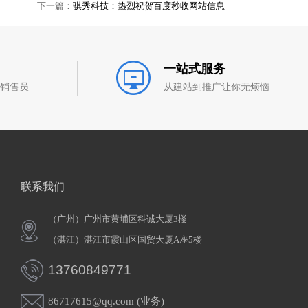
下一篇：
骐秀科技：热烈祝贺百度秒收网站信息
一站式服务
和销售员
从建站到推广让你无烦恼
联系我们
（广州）广州市黄埔区科诚大厦3楼
（湛江）湛江市霞山区国贸大厦A座5楼
13760849771
86717615@qq.com (业务)