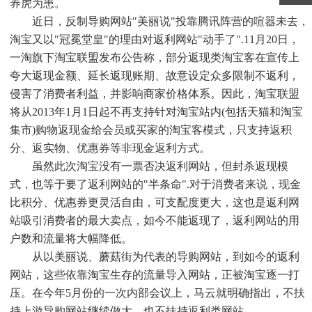
养虎为患。
近日，反制导购网站"美丽说"投靠腾讯阵营的喧嚣未去，
淘宝又以"冠冕堂皇"的理由对返利网站"动手了".11月20日，
一淘旗下淘宝联盟发布公告称，部分返现类淘宝客在宣传上
夸大返现金额、延长返现账期、故意设定众多限制不返利，
侵害了消费者利益，并影响商家价格体系。因此，淘宝联盟
将从2013年1月1日起不再支持针对淘宝站内(包括天猫和淘宝
集市)购物返现金给会员或买家的淘宝客模式，只支持返积
分、返实物、优惠券等非现金返利方式。
虽然此次淘宝没有一票否决返利网站，但封杀返现模
式，也等于要了返利网站的"半条命".对于消费者来说，现金
比积分、优惠券更灵活自由，可支配度更大，这也是返利网
站吸引消费者的最大卖点，如今不能返现了，返利网站的用
户数和流量将大幅降低。
从以美丽说、蘑菇街为代表的导购网站，到如今的返利
网站，这些依靠淘宝生存的流量导入网站，正被淘宝逐一打
压。在今年5月份的一次内部会议上，马云就明确指出，不扶
持上游导购网站继续做大，也不扶持返利类网站。