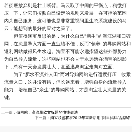
若彻底放弃则是壮士断臂。马云取了中间的平衡点，稍微打
压一下，让它们按照自己设定的规则来发展，在可控的范围
内为自己服务。这可能也是非常重视阿里生态系统建设的马
云，能想到的最好的应对之策了。
但值得淘宝反思的是，为什么自己"亲生"的淘江湖和口碑
网，在流量导入方面一直业绩不佳，反而"领养"的导购网站和
返利网站做得风生水起。淘宝不可能永远指望这些外部势力
为自己导入流量，这些网站也不会甘于永远活在淘宝的阴影
下，总有一天会发展壮大，甚至逃离淘宝走向对立面。
为了"肥水不流外人田"而对导购网站进行适度打压，收紧
流量入口，这并没有错，但长远来看，增强自身的流量导入
能力，培植自己"亲生"的导购网站，才是淘宝壮大流量的关
键。
上一篇：
做网站：高流量软文标题的快捷做法
下一篇：
淘宝联盟将在2013年重新启用“阿里妈妈”品牌名