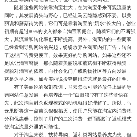
随着这些网站依靠淘宝壮大，在为淘宝带来可观流量的
同时，其发展势头与野心，已经让马云隐隐感到不妥。以美
丽说和蘑菇街为例，它们可是靠着淘宝的"奶水"长大的，创业
初期有超过80%的收入都来自淘宝客佣金。随着它们的不断强
大，其流量和转化率也不断提高。另外，淘宝内的一些商家
已经看到导购网站的兴起，纷纷放弃在淘宝内打广告，转向
了这些广告费更便宜、效果更好的导购网站。如果这些还不
足以让淘宝警惕，那么随着美丽说和蘑菇街不断获得融资，
摆脱对淘宝的依赖，向社会化门户或购物社区等方向发展，
将是迟早之事。如今美丽说投奔腾讯阵营就是最好的证明。
有了美丽说的深刻教训，马云怎么可能还放任上游的导
购网站任意发展，再培养出一个"白眼狼"?有了这些觉悟在
先，此次淘宝封杀返现模式的动机就很好理解了。所以，马
云果断将这一点苗头狠狠掐灭，使用户只能在淘宝内消费积
分和优惠券，控制了用户的二次消费，进而阻断了返现模式
使淘宝流量外泄的可能性。
对于淘宝来说，扶持导购、返利类网站是养虎为患，但