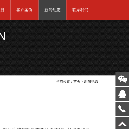
项目
客户案例
新闻动态
联系我们
N
当前位置：
首页
>
新闻动态