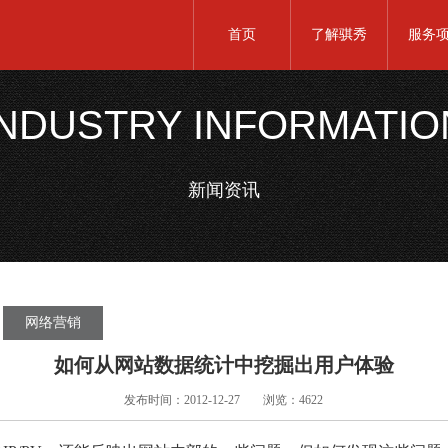
首页
了解骐秀
服务
INDUSTRY INFORMATIO
新闻资讯
网络营销
如何从网站数据统计中挖掘出用户体验
发布时间：2012-12-27
浏览：4622