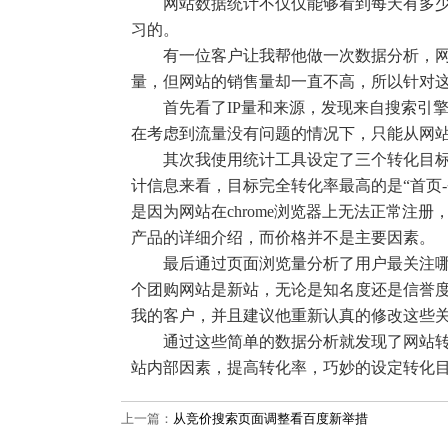
网站数据统计不仅仅能够看到每天有多少I
习的。
有一位客户让我帮他做一次数据分析，网站
量，但网站的销售量却一直不高，所以针对
首先看了IP量和来源，发现来自搜索引擎
在考虑到流量没有问题的情况下，只能从网
其次我使用统计工具设定了三个转化目标，一个
计信息来看，目标完全转化率最高的是“首页-登
是因为网站在chrome浏览器上无法正常
产品的详细介绍，而价格并不是主要因素。
最后通过页面浏览量分析了用户最关注哪些页
个团购网站是新站，无论是知名度还是信誉
我的客户，并且建议他重新认真的修改这些
通过这些简单的数据分析就发现了网站转化
站内部因素，提高转化率，巧妙的设定转化目
上一篇：
从竞价搜索页面调整看百度新举措