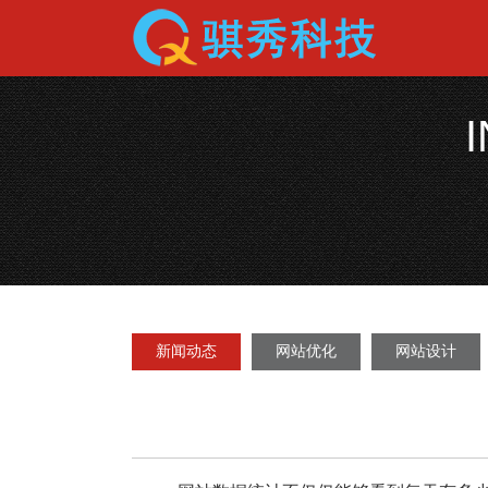
新闻动态
网站优化
网站设计