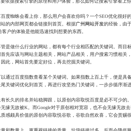
要依据搜索引擎的原理和用户体验，那么如何让搜索引擎看上
度蜘蛛会看上你，那么用户会喜欢你吗？一个SEO优化很好的
网站的内部网页都会链接到首页。根据
广州网站开发
的经验，由于
，给客户的体验是他能迅速找到想要的东西。
不管是做什么行业的网站，都有每个行业相匹配的关键词。而目
词首先应该与网站主题相关，网站产品相关，用户搜索习惯相关
。因此，网站首先要定好位，再去挖掘关键词。
通过百度指数查看某个关键词。如果指数上百上千，便是具备
长尾关键词优化到首页，再进行攻坚热门关键词，一步步循序渐
长久的排名并站稳脚跟，以原创内容取悦百度是必不可少的。
无缘无故被K。而Google对于原创相对宽容，也不会无缘无故
感颇具价值的原创内容取悦谷歌，谷歌自然欢喜，它会赏赐很好的排
和数量上，更重视链接的质量，垃圾链接过多，反而会降低网