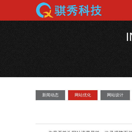
新闻动态
网站优化
网站设计