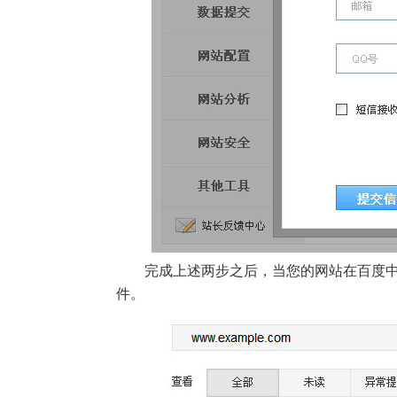
完成上述两步之后，当您的网站在百度中出
件。