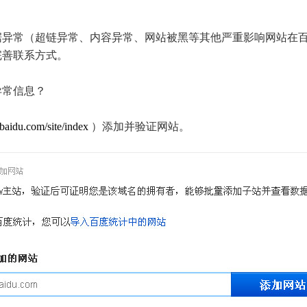
常（超链异常、内容异常、网站被黑等其他严重影响网站在百
完善联系方式。
常信息？
.baidu.com/site/index
）添加并验证网站。