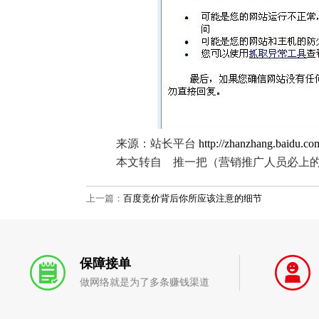
来源：站长平台
http://zhanzhang.baidu.co
本文转自 推一把（营销推广人员必上的网站）www.tui18
上一篇：
百度竞价背后你所应该注意的细节
保障接单
做网络就是为了多条赚钱渠道