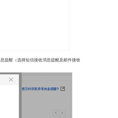
息提醒（选择短信接收消息提醒及邮件接收