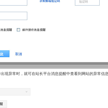
现异常时，就可在站长平台消息提醒中查看到网站的异常信息