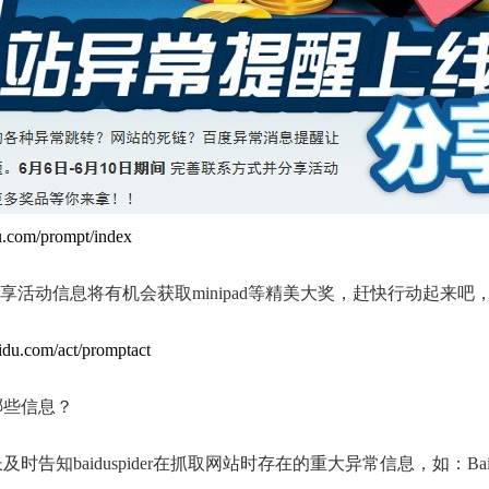
du.com/prompt/index
享活动信息将有机会获取minipad等精美大奖，赶快行动起来吧
idu.com/act/promptact
些信息？
aiduspider在抓取网站时存在的重大异常信息，如：Baid