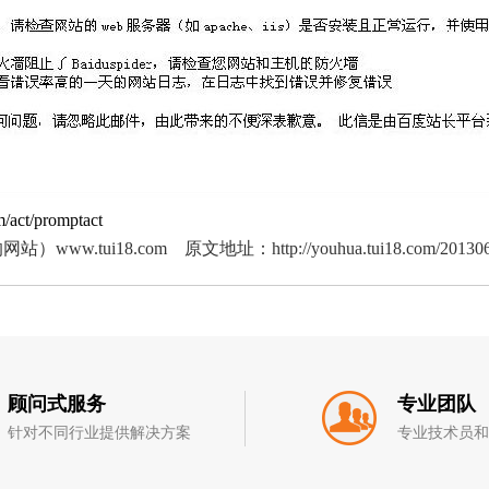
m/act/promptact
.com 原文地址：http://youhua.tui18.com/201306/073
顾问式服务
专业团队
针对不同行业提供解决方案
专业技术员