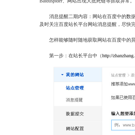
Baiduspider、网站出现大批死链等抓取异常。
消息提醒二期内容：网站在百度中的数据异
及时关注百度站长平台网站消息提醒，尽快
怎样能够随时随地获取网站在百度中的异
第一步：在站长平台中（
http://zhanzhang