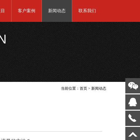
项目
客户案例
新闻动态
联系我们
N
当前位置：
首页
>
新闻动态