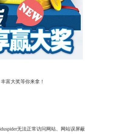
，丰富大奖等你来拿！
uspider无法正常访问网站、网站误屏蔽