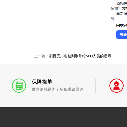
上一篇：
刷百度排名被判刑带给SEO人员的启示
保障接单
做网络就是为了多条赚钱渠道