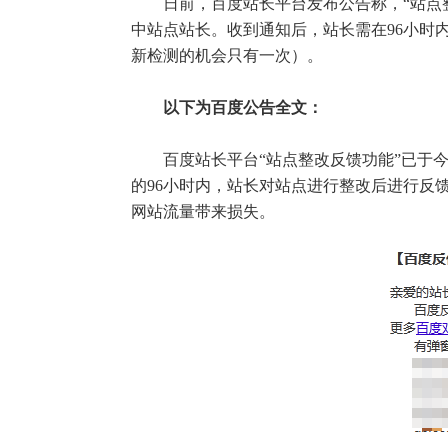
日前，百度站长平台发布公告称，“站点整
中站点站长。收到通知后，站长需在96小时
新检测的机会只有一次）。
以下为百度公告全文：
百度站长平台“站点整改反馈功能”已于今
的96小时内，站长对站点进行整改后进行反
网站流量带来损失。