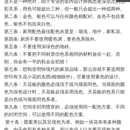
这不是一种绝对，由于专业的室内设计师熟悉更深层次的色
彩关系，用色可能超出三种，但一般只会超出一种或两种。
第二条：金色、银色可以与任何颜色相配衬。金色不包括黄
色，银色不包括灰白色。
第三条：家用配色最佳配色灰度是：墙浅，地中，家私深。
第四条: 厨房不要使用暖色调，黄色色系除外。
第五条：不要使用深绿色的地砖。
第六条：不要把不同材质但色系相同的材料放在一起。否
则，你会有一半的机会会犯错！
第七条：想制造明快现代的家居品味，那么你就不要选用那
些印有大花小花的东西(植物除外)，尽量使用素色的设计。
第八条：天花板的颜色必须浅于或与墙面同色。当墙面的颜
色为深色设计时，天花板必须采用浅色。天花板的色系只能
是白色或与墙面同色系者。
第九条：空间非封闭惯穿的，必须使用同一配色方案。不同
的封闭空间，可以使用不同的配色方案。
第十条：图案类以其呈现色为准。例如一块花布有多种颜
色，由于色彩有多种关系，所以专业上以主要呈现色为准。