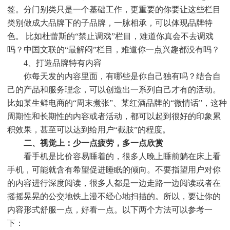
签。分门别类只是一个基础工作，更重要的你要让这些栏目
类别做成大品牌下的子品牌，一脉相承，可以体现品牌特
色。 比如杜蕾斯的“禁止调戏”栏目，难道你真会不去调戏
吗？中国文联的“最解闷”栏目，难道你一点兴趣都没有吗？
4、打造品牌特有内容
你每天发的内容里面，有哪些是你自己独有吗？结合自
己的产品和服务理念，可以创造出一系列自己才有的活动。
比如某生鲜电商的“周末煮张”、某红酒品牌的“微情话”，这种
周期性和长期性的内容或者活动，都可以起到很好的印象累
积效果，甚至可以达到给用户“截肢”的程度。
二、视觉上：少一点疲劳，多一点欣赏
看手机是比价容易睡着的，很多人晚上睡前躺在床上看
手机，可能就含有希望促进睡眠的倾向。不要指望用户对你
的内容进行深度阅读，很多人都是一边走路一边阅读或者在
摇摇晃晃的公交地铁上漫不经心地扫描的。所以，要让你的
内容形式舒服一点，好看一点。以下两个方法可以参考一
下：