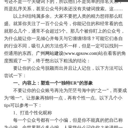
号还不是一个关键词下的，所以他们不是简单的排名关系，
而是乱序关系，甚至公众号列表还没有关键词搜索。这……
以上纠结纯属多余。大家不要把人类的精力想得那么旺
盛。就算你关注了一百个公众号，你能记住的和经常看的也
就那么几个，通常不会超过5个。那几个被你盯上的公众号，
为什么能让你一见倾心并每天与它缠缠绵绵？可能它们各自
的行业不同，吸引人的方法也不一样，但是一定可以找到一
些通用的东西。
广州网站建设
(
www.qpxow.com
)站在看客的角
度围观了一下，终于憋出以下粗浅的结论：
要让你的公众号脱颖而出并且让人记住，以下方法可以
尝试一下：
一、内容上：塑造一个“独特ER”的形象
不要让你的公众账号再沦为茫茫号海中的“之一”，而要成
为“唯一”。让形象再独特一点，再有个性一点。以下几个小
tips可以参考一下：
1、打造个性化昵称
每一个公众号都有一个小编，但是你不能真的把自己称
为小编。全世界那么多小编，人家凭什么记住你？改进想一