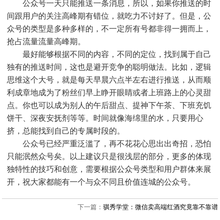
公众号一天只能推送一条消息，所以，如果你推送的时
间跟用户的关注高峰期有错位，就吃力不讨好了。但是，公
众号的类型是多种多样的，不一定所有号都非得一拥而上，
抢占流量流量高峰期。
最好能够根据不同的内容，不同的定位，找到属于自己
独有的推送时间，这也是避开竞争的聪明做法。比如，逻辑
思维这个大号，就是每天早晨六点半左右进行推送，从而顺
利成章地成为了粉丝们早上睁开眼睛或者上班路上的心灵甜
点。你也可以成为别人的午后甜点、提神下午茶、下班充饥
饼干、深夜安抚剂等等。时间就像海绵里的水，只要用心
挤，总能找到自己的专属时段的。
公众号已经严重泛滥了，再不花花心思出出奇招，恐怕
只能泯然众号矣。以上建议只是很浅层的部分，更多的体现
独特性的技巧和创意，需要根据公众号类型和用户群体来展
开，祝大家都能有一个与众不同且价值连城的公众号。
下一篇：
骐秀学堂：微信卖高端红酒究竟靠不靠谱