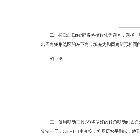
二、按Ctrl+Enter键将路径转化为选区，选择
出圆角矩形选区的左下角，填充为和圆角矩形相同的
如下图：
三、使用移动工具(V)将做好的转角移动到圆角矩
复制一层，Ctrl+T自由变换，将图层水平翻转，放