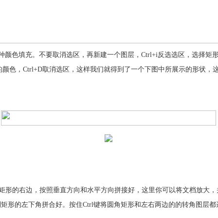
一种颜色填充。不要取消选区，再新建一个图层，Ctrl+i反选选区，选择矩
颜色，Ctrl+D取消选区，这样我们就得到了一个下图中所展示的形状
形的右边，按照垂直方向和水平方向拼接好，这里你可以将文档放大，并使用
到矩形的左下角拼合好。按住Ctrl键将圆角矩形和左右两边的的转角图层都选