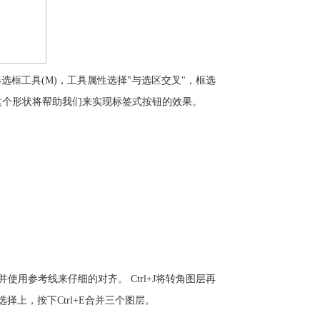
形选框工具(M)，工具属性选择"与选区交叉"，框选
，这个形状将帮助我们来实现标签式按钮的效果。
参考线来仔细的对齐。 Ctrl+J将转角图层再
择上，按下Ctrl+E合并三个图层。