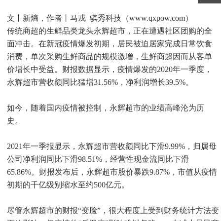
文丨新熵，作者丨马戎 骐秀科技（www.qxpow.com）
传统商超的生鲜品类龙头永辉超市，正在遭遇社区团购的全
面冲击。在新冠疫情爆发初期，居民被迫居家完成日常饮食
消费，单次采购生鲜商品的规模激增，生鲜商超因而从客单
价增长中受益。财报数据显示，疫情爆发的2020年一季度，
永辉超市营收额同比猛增31.56%，净利润增长39.5%。
如今，随着国内疫情被控制，永辉超市的业绩高峰沦为历
史。
2021年一季报显示，永辉超市营收额同比下滑9.99%，归属母
公司净利润同比下滑98.51%，经营性现金流同比下滑
65.86%。财报发布后，永辉超市股价暴跌9.87%，市值从疫情
初期的千亿级别缩水至约500亿元。
尽管永辉超市的财报“变脸”，很大程度上受到财务统计方法变