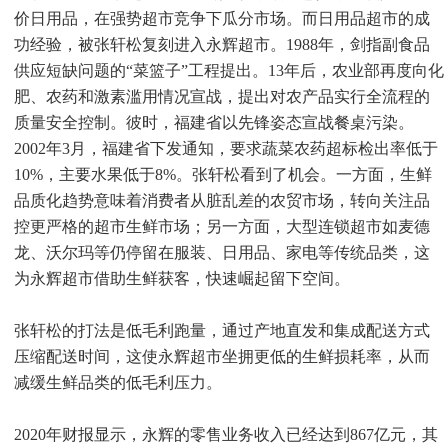
价日用品，在强势超市竞争下瓜分市场。而日用品超市的成
功经验，被张轩松复刻进入永辉超市。1988年，剑指副食品
供应短缺问题的“菜篮子”工程提出。13年后，农业部再度向化
肥、农药和激素滥用情况宣战，提出对农产品实行全流程的
质量安全控制。彼时，福建省以先锋姿态宣战餐桌污染。
2002年3月，福建省下发通知，要求蔬菜农药超标检出率低于
10%，主要水果低于8%。张轩松看到了机会。一方面，生鲜
品质化趋势意味着消费者从脏乱差的农贸市场，转向关注品
控更严格的超市生鲜市场；另一方面，大型连锁超市如麦德
龙、沃尔玛等仍停留在服装、日用品、家电等传统品类，这
为永辉超市借助生鲜获客，快速崛起留下空间。
张轩松的打法是低毛利跑量，通过产地直发和集成配送方式
压缩配送时间，这使永辉超市坐拥更低的生鲜损耗率，从而
减缓生鲜品类的低毛利压力。
2020年财报显示，永辉的零售业务收入已经达到867亿元，其