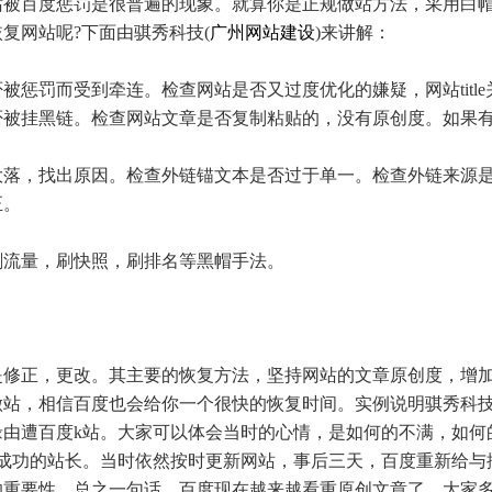
百度惩罚是很普遍的现象。就算你是正规做站方法，采用白帽
复网站呢?下面由骐秀科技(
广州网站建设
)来讲解：
罚而受到牵连。检查网站是否又过度优化的嫌疑，网站titl
否被挂黑链。检查网站文章是否复制粘贴的，没有原创度。如果
，找出原因。检查外链锚文本是否过于单一。检查外链来源是
正。
流量，刷快照，刷排名等黑帽手法。
正，更改。其主要的恢复方法，坚持网站的文章原创度，增加
站，相信百度也会给你一个很快的恢复时间。实例说明骐秀科技
缘由遭百度k站。大家可以体会当时的心情，是如何的不满，如何
会成功的站长。当时依然按时更新网站，事后三天，百度重新给与
的重要性。总之一句话，百度现在越来越看重原创文章了，大家多