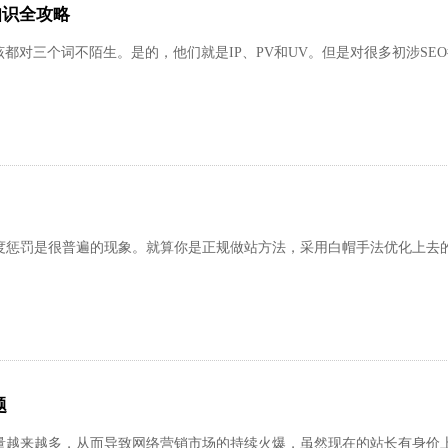
知识全攻略
对三个词不陌生。是的，他们就是IP、PV和UV。但是对很多初涉SEO行
惩罚是很普遍的现象。就算你是正规做站方法，采用白帽手法优化上去的
题
越来越多，从而导致网络营销市场的持续火爆，虽然现在的站长有身价上